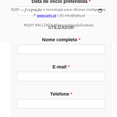
Data de início pretendida
IQ4Y — Formação e tecnologia para oficinas inteligentes.
📍
www.iq4y.pt
| ✉️ info@iq4y.pt
#IQ4Y #ALLDATA #DemonstraçãoGratuita
UTILIZADOR
Nome completo
E-mail
Telefone